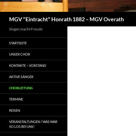
Suchen
MGV "Eintracht" Honrath 1882 – MGV Overath
Singen macht Freude
STARTSEITE
UNSER CHOR
KONTAKTE – VORSTAND
AKTIVE SÄNGER
CHORLEITUNG
TERMINE
REISEN
VERANSTALTUNGEN / WAS WAR
SO LOS BEI UNS!