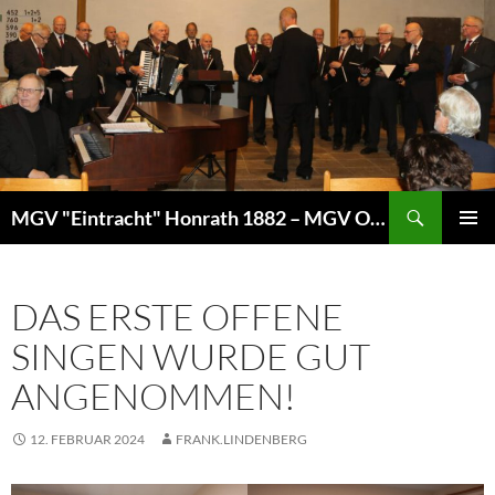
Zum
Inhalt
springen
Suchen
MGV "Eintracht" Honrath 1882 – MGV Overath
PRIMÄR
MENÜ
DAS ERSTE OFFENE
SINGEN WURDE GUT
ANGENOMMEN!
12. FEBRUAR 2024
FRANK.LINDENBERG