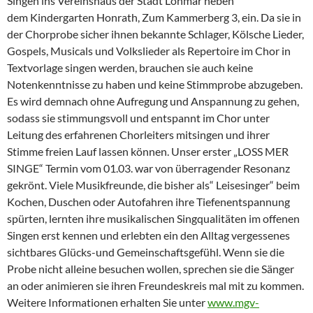
Singen ins Vereinshaus der Stadt Lohmar neben
dem Kindergarten Honrath, Zum Kammerberg 3, ein. Da sie in
der Chorprobe sicher ihnen bekannte Schlager, Kölsche Lieder,
Gospels, Musicals und Volkslieder als Repertoire im Chor in
Textvorlage singen werden, brauchen sie auch keine
Notenkenntnisse zu haben und keine Stimmprobe abzugeben.
Es wird demnach ohne Aufregung und Anspannung zu gehen,
sodass sie stimmungsvoll und entspannt im Chor unter
Leitung des erfahrenen Chorleiters mitsingen und ihrer
Stimme freien Lauf lassen können. Unser erster „LOSS MER
SINGE“ Termin vom 01.03. war von überragender Resonanz
gekrönt. Viele Musikfreunde, die bisher als“ Leisesinger“ beim
Kochen, Duschen oder Autofahren ihre Tiefenentspannung
spürten, lernten ihre musikalischen Singqualitäten im offenen
Singen erst kennen und erlebten ein den Alltag vergessenes
sichtbares Glücks-und Gemeinschaftsgefühl. Wenn sie die
Probe nicht alleine besuchen wollen, sprechen sie die Sänger
an oder animieren sie ihren Freundeskreis mal mit zu kommen.
Weitere Informationen erhalten Sie unter
www.mgv-