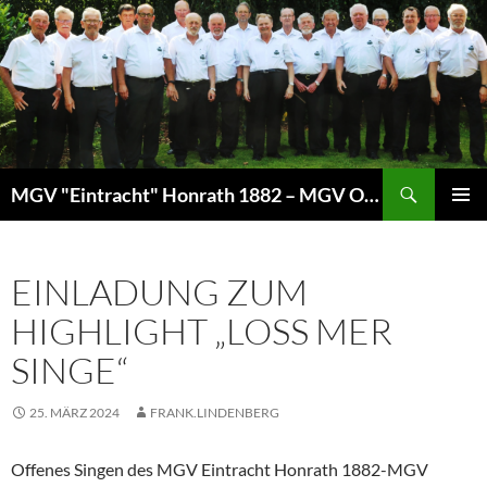
Zum
Inhalt
springen
Suchen
MGV "Eintracht" Honrath 1882 – MGV Overath
PRIMÄR
MENÜ
EINLADUNG ZUM
HIGHLIGHT „LOSS MER
SINGE“
25. MÄRZ 2024
FRANK.LINDENBERG
Offenes Singen des MGV Eintracht Honrath 1882-MGV