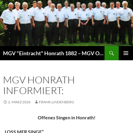
Zum
Inhalt
springen
Suchen
MGV "Eintracht" Honrath 1882 – MGV Overath
PRIMÄR
MENÜ
MGV HONRATH
INFORMIERT:
2. MÄRZ 2026
FRANK.LINDENBERG
Offenes Singen in Honrath!
„
LOSS MER SINGE“