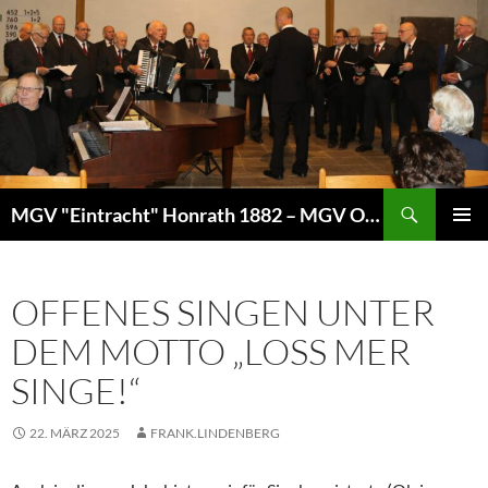
Zum
Inhalt
springen
Suchen
MGV "Eintracht" Honrath 1882 – MGV Overath
PRIMÄR
MENÜ
OFFENES SINGEN UNTER
DEM MOTTO „LOSS MER
SINGE!“
22. MÄRZ 2025
FRANK.LINDENBERG